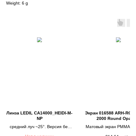
Weight: 6 g
Линза LEDIL CA14000_HEIDI-M-
Экран 016588 ARH-ROU
NP
2000 Round Opal-
средний луч ~25°. Версия без
Матовый экран PMMA (6
установочных штифтов.
профиля ROUND-D