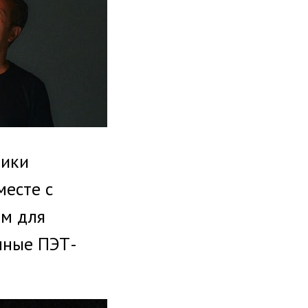
тики
месте с
ем для
нные ПЭТ-