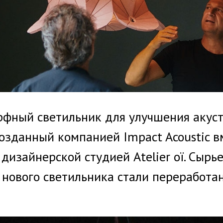
орфный светильник для улучшения акус
озданный компанией Impact Acoustic в
дизайнерской студией Atelier oï. Сырь
 нового светильника стали переработа