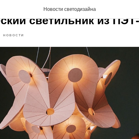
е ручки по-швейцарски:
Новости светодизайна
еский светильник из ПЭТ
НОВОСТИ