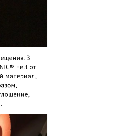
ещения. В
NIC® Felt от
ый материал,
азом,
глощение,
.