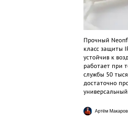
Прочный Neonfl
класс защиты I
устойчив к воз
работает при те
службы 50 тыся
достаточно про
универсальный
Артём Макаров