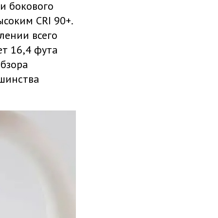
 и бокового
соким CRI 90+.
лении всего
ет 16,4 фута
обзора
ьшинства