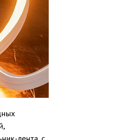
дных
й,
ьник-лента, с