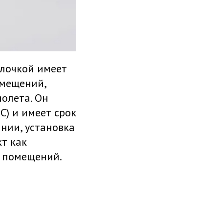
олочкой имеет
омещений,
иолета. Он
 C) и имеет срок
нии, установка
кт как
и помещений.