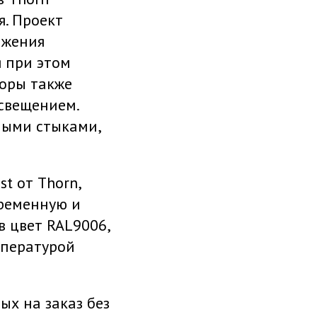
я. Проект
ижения
я при этом
оры также
свещением.
мыми стыками,
t от Thorn,
ременную и
в цвет RAL9006,
мпературой
ых на заказ без