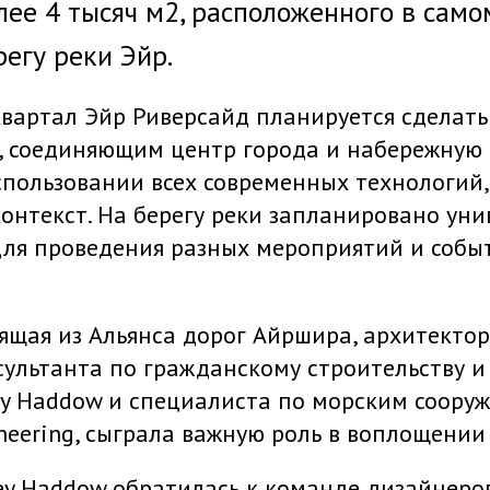
ее 4 тысяч м2, расположенного в само
регу реки Эйр.
вартал Эйр Риверсайд планируется сделат
, соединяющим центр города и набережную 
спользовании всех современных технологий
онтекст. На берегу реки запланировано ун
для проведения разных мероприятий и собы
ящая из Альянса дорог Айршира, архитекторо
нсультанта по гражданскому строительству
ey Haddow и специалиста по морским сооруж
neering, сыграла важную роль в воплощении
ey Haddow обратилась к команде дизайнеро