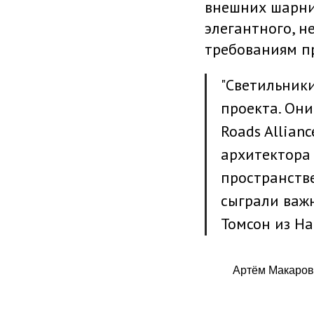
внешних шарнир
элегантного, н
требованиям п
"Светильники
проекта. Они
Roads Allian
архитектора
пространстве
сыграли важн
Томсон из Ha
Артём Макаров