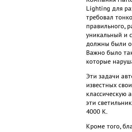
Lighting для р
требовал тонк
правильного, р
уникальный и 
должны были о
Важно было та
которые наруша
Эти задачи авт
известных сво
классическую а
эти светильни
4000 К.
Кроме того, бл