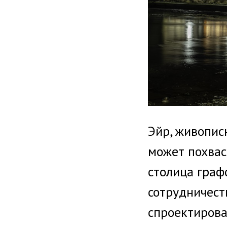
Эйр, живопис
может похваст
столица граф
сотрудничеств
спроектировал