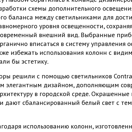
азработки схемы дополнительного освещени
ого баланса между светильниками для дост
авномерного уровня освещенности, сохраня
современный внешний вид. Выбранные приб
рганично вписаться в систему управления о
кже избежать использования колонн с види
ли бы эстетику.
оры решили с помощью светильников Contras
им элегантным дизайном, дополняющим сов
рхитектуру в городской среде. Окрашенные 
ки дают сбалансированный белый свет с те
агодаря использованию колонн, изготовленн