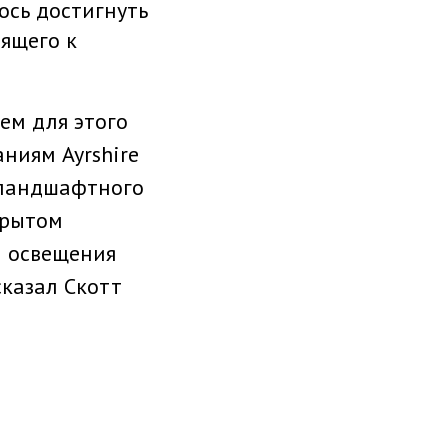
ось достигнуть
дящего к
ем для этого
ниям Ayrshire
о ландшафтного
крытом
н освещения
сказал Скотт