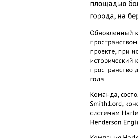
площадью бол
города, на бе
Обновленный к
пространством
проекте, при и
исторический к
пространство 
года.
Команда, состо
Smith:Lord, ко
системам Harl
Henderson Engi
Компания Harl