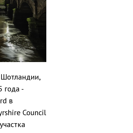
 Шотландии,
 года -
rd в
rshire Council
 участка