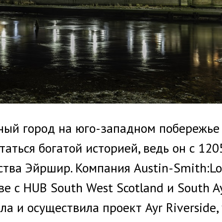
ный город на юго-западном побережье
аться богатой историей, ведь он с 1205
ства Эйршир. Компания Austin-Smith:Lo
е с HUB South West Scotland и South Ay
а и осуществила проект Ayr Riverside,