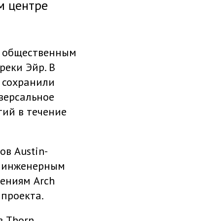
м центре
ь общественным
реки Эйр. В
, сохранили
иверсальное
тий в течение
в Austin-
 и инженерным
ениям Arch
 проекта.
в Thorn