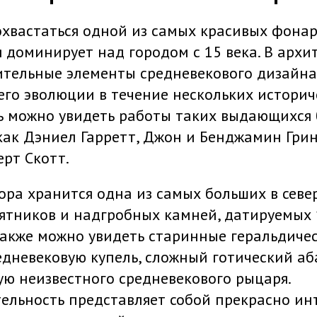
охвастаться одной из самых красивых фона
я доминирует над городом с 15 века. В архи
ительные элементы средневекового дизайна,
его эволюции в течение нескольких историч
сь можно увидеть работы таких выдающихся
как Дэниел Гарретт, Джон и Бенджамин Гри
рт Скотт.
ора хранится одна из самых больших в сев
ятников и надгробных камней, датируемых
также можно увидеть старинные геральдиче
дневековую купель, сложный готический аб
ю неизвестного средневекового рыцаря.
ельность представляет собой прекрасно и