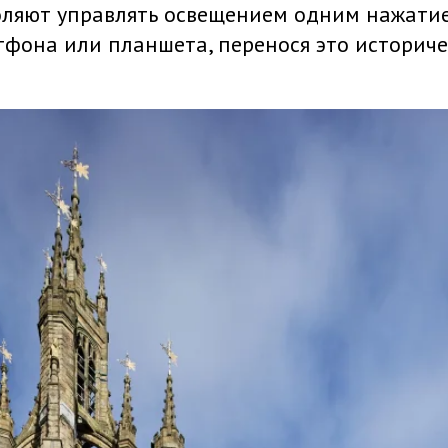
воляют управлять освещением одним нажати
фона или планшета, перенося это историче