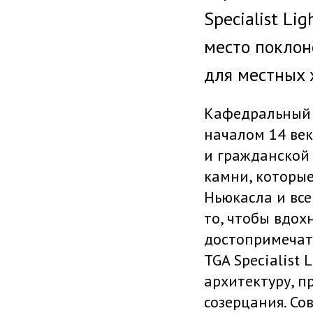
Specialist Li
место поклон
для местных 
Кафедральный с
началом 14 век
и гражданской 
камни, которые
Ньюкасла и все
то, чтобы вдох
достопримечате
TGA Specialist
архитектуру, п
созерцания. Со