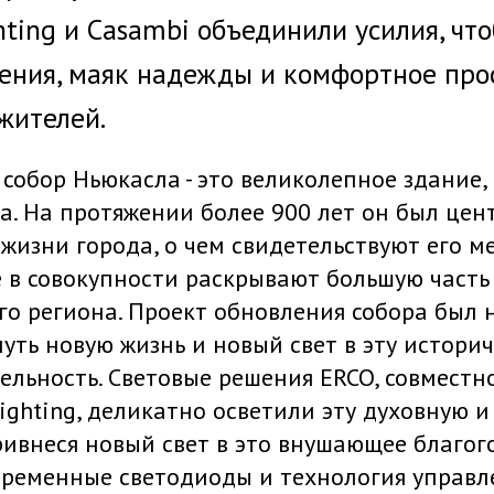
ghting и Casambi объединили усилия, чт
ения, маяк надежды и комфортное про
жителей.
обор Ньюкасла - это великолепное здание,
а. На протяжении более 900 лет он был це
жизни города, о чем свидетельствуют его 
 в совокупности раскрывают большую часть
го региона. Проект обновления собора был 
нуть новую жизнь и новый свет в эту истори
льность. Световые решения ERCO, совместно
 Lighting, деликатно осветили эту духовную 
ривнеся новый свет в это внушающее благог
временные светодиоды и технология управл