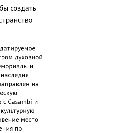
обы создать
странство
 датируемое
нтром духовной
мемориалы и
 наследия
направлен на
ческую
 с Casambi и
и культурную
овение место
ения по