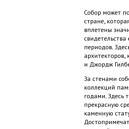
Собор может п
стране, котора
вплетены знач
свидетельства 
периодов. Зде
архитекторов, 
и Джордж Гилбе
За стенами соб
коллекций пам
годами. Здесь 
прекрасную сре
каменную стату
Достопримечат