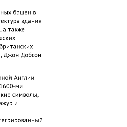
рных башен в
тектура здания
 а также
еских
 британских
н, Джон Добсон
ерной Англии
 1600-ми
ские символы,
ажур и
нтегрированный