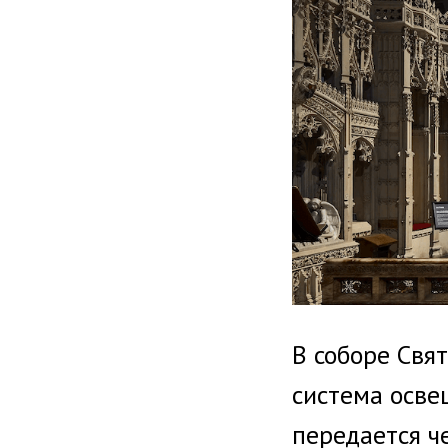
В соборе Свя
система осве
передается ч