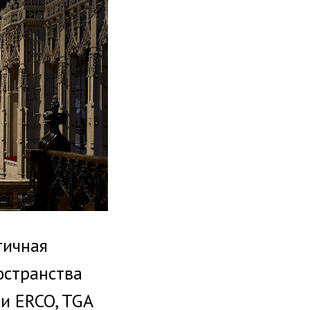
тичная
остранства
и ERCO, TGA