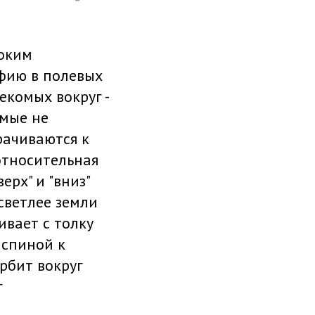
соким
фию в полевых
екомых вокруг -
омые не
рачиваются к
 относительная
ерх" и "вниз"
светлее земли
ивает с толку
 спиной к
рбит вокруг
г