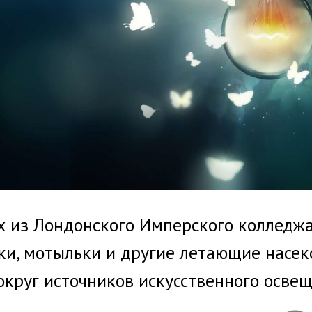
х из Лондонского Имперского колледжа
ки, мотыльки и другие летающие насе
округ источников искусственного освещ