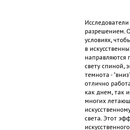
Исследователи
разрешением. 
условиях, чтоб
в искусственны
направляются п
свету спиной, э
темнота - "вни
отлично работа
как днем, так 
многих летающи
искусственному
света. Этот эф
искусственного