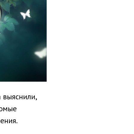
 выяснили,
комые
ения.